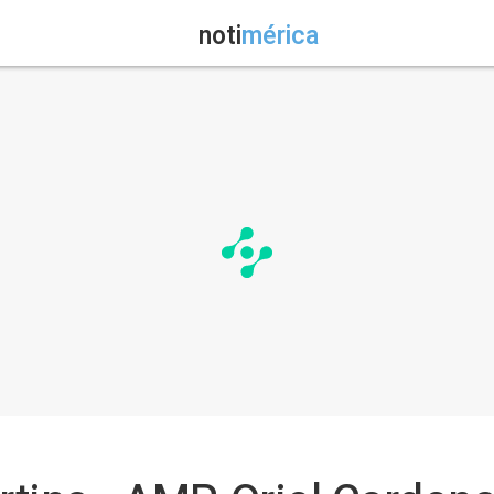
noti
mérica