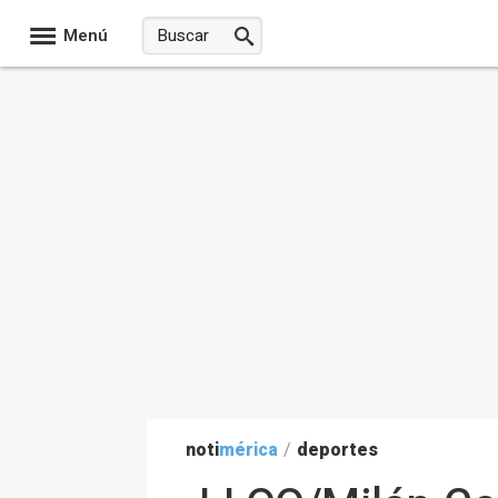
Menú
noti
mérica
/
deportes