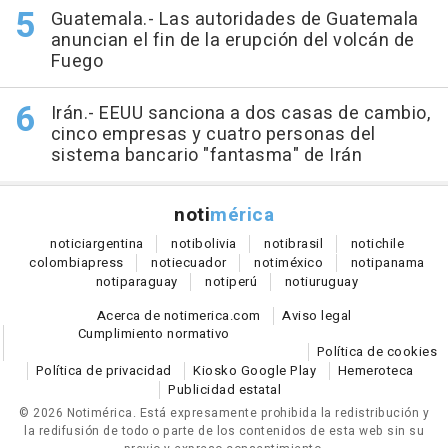
Guatemala.- Las autoridades de Guatemala
anuncian el fin de la erupción del volcán de
Fuego
Irán.- EEUU sanciona a dos casas de cambio,
cinco empresas y cuatro personas del
sistema bancario "fantasma" de Irán
noti
mérica
notici
argentina
noti
bolivia
noti
brasil
noti
chile
colombia
press
noti
ecuador
noti
méxico
noti
panama
noti
paraguay
noti
perú
noti
uruguay
Acerca de notimerica.com
Aviso legal
Cumplimiento normativo
Política de cookies
Política de privacidad
Kiosko Google Play
Hemeroteca
Publicidad estatal
© 2026 Notimérica.
Está expresamente prohibida la redistribución y
la redifusión de todo o parte de los contenidos de esta web sin su