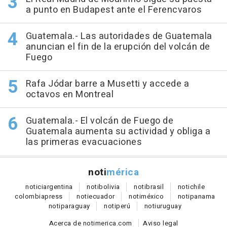
a punto en Budapest ante el Ferencvaros
Guatemala.- Las autoridades de Guatemala
anuncian el fin de la erupción del volcán de
Fuego
Rafa Jódar barre a Musetti y accede a
octavos en Montreal
Guatemala.- El volcán de Fuego de
Guatemala aumenta su actividad y obliga a
las primeras evacuaciones
noti
mérica
notici
argentina
noti
bolivia
noti
brasil
noti
chile
colombia
press
noti
ecuador
noti
méxico
noti
panama
noti
paraguay
noti
perú
noti
uruguay
Acerca de notimerica.com
Aviso legal