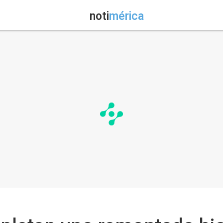
noti
mérica