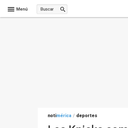
Menú
noti
mérica
/
deportes