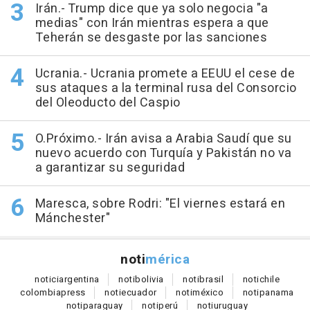
Irán.- Trump dice que ya solo negocia "a
medias" con Irán mientras espera a que
Teherán se desgaste por las sanciones
Ucrania.- Ucrania promete a EEUU el cese de
sus ataques a la terminal rusa del Consorcio
del Oleoducto del Caspio
O.Próximo.- Irán avisa a Arabia Saudí que su
nuevo acuerdo con Turquía y Pakistán no va
a garantizar su seguridad
Maresca, sobre Rodri: "El viernes estará en
Mánchester"
noti
mérica
notici
argentina
noti
bolivia
noti
brasil
noti
chile
colombia
press
noti
ecuador
noti
méxico
noti
panama
noti
paraguay
noti
perú
noti
uruguay