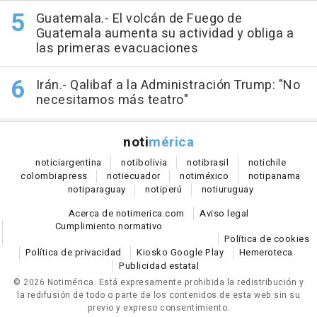
Guatemala.- El volcán de Fuego de
Guatemala aumenta su actividad y obliga a
las primeras evacuaciones
Irán.- Qalibaf a la Administración Trump: "No
necesitamos más teatro"
noti
mérica
notici
argentina
noti
bolivia
noti
brasil
noti
chile
colombia
press
noti
ecuador
noti
méxico
noti
panama
noti
paraguay
noti
perú
noti
uruguay
Acerca de notimerica.com
Aviso legal
Cumplimiento normativo
Política de cookies
Política de privacidad
Kiosko Google Play
Hemeroteca
Publicidad estatal
© 2026 Notimérica.
Está expresamente prohibida la redistribución y
la redifusión de todo o parte de los contenidos de esta web sin su
previo y expreso consentimiento.