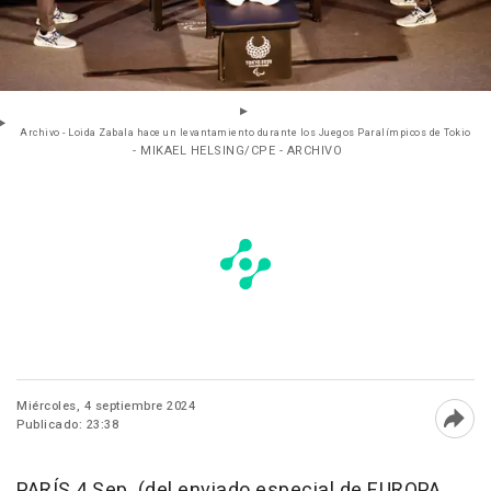
Archivo - Loida Zabala hace un levantamiento durante los Juegos Paralímpicos de Tokio
- MIKAEL HELSING/CPE - ARCHIVO
Miércoles, 4 septiembre 2024
Publicado: 23:38
Abri
PARÍS 4 Sep. (del enviado especial de EUROPA