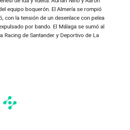
enesí de ida y vuelta. Adrián Niño y Aarón
del equipo boquerón. El Almería se rompió
ó, con la tensión de un desenlace con pelea
 expulsado por bando. El Málaga se sumó al
o a Racing de Santander y Deportivo de La