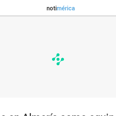
noti
mérica