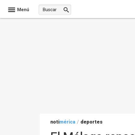
Menú
noti
mérica
/
deportes