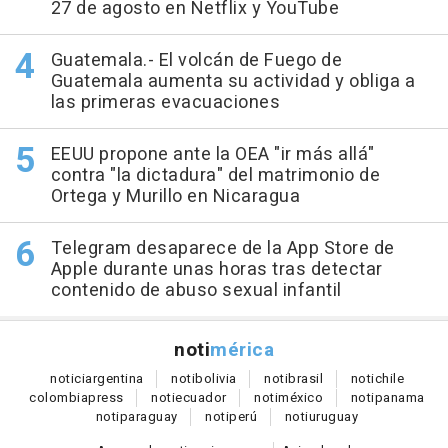
27 de agosto en Netflix y YouTube
Guatemala.- El volcán de Fuego de
Guatemala aumenta su actividad y obliga a
las primeras evacuaciones
EEUU propone ante la OEA "ir más allá"
contra "la dictadura" del matrimonio de
Ortega y Murillo en Nicaragua
Telegram desaparece de la App Store de
Apple durante unas horas tras detectar
contenido de abuso sexual infantil
noti
mérica
notici
argentina
noti
bolivia
noti
brasil
noti
chile
colombia
press
noti
ecuador
noti
méxico
noti
panama
noti
paraguay
noti
perú
noti
uruguay