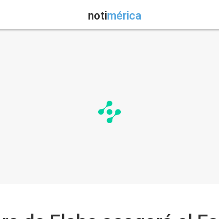
noti
mérica