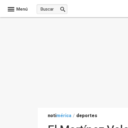
Menú
noti
mérica
/
deportes