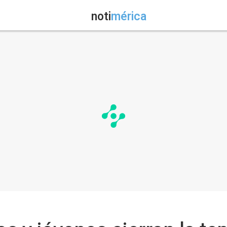
noti
mérica