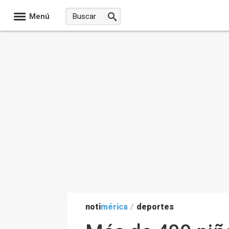
Menú
noti
mérica
/
deportes