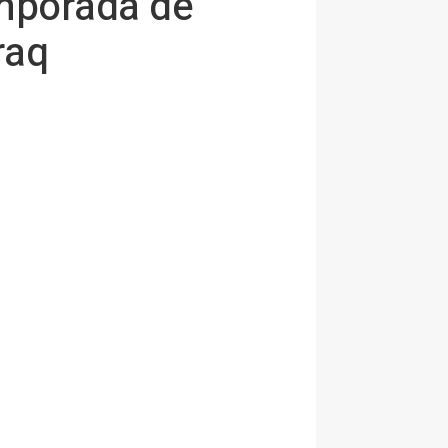
emporada de
raq