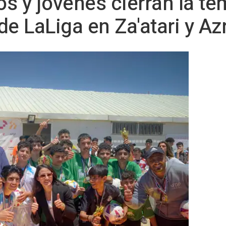
s y jóvenes cierran la t
 de LaLiga en Za'atari y Az