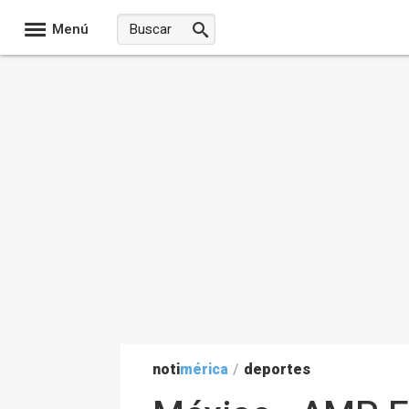
Menú
noti
mérica
/
deportes