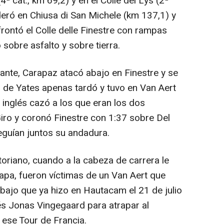
ª cat., km 69,2) y en el Colle del Lys (2ª
ideró en Chiusa di San Michele (km 137,1) y
frontó el Colle delle Finestre con rampas
sobre asfalto y sobre tierra.
ante, Carapaz atacó abajo en Finestre y se
ón de Yates apenas tardó y tuvo en Van Aert
l inglés cazó a los que eran los dos
Giro y coronó Finestre con 1:37 sobre Del
eguían juntos su andadura.
oriano, cuando a la cabeza de carrera le
tapa, fueron víctimas de un Van Aert que
trabajo que ya hizo en Hautacam el 21 de julio
és Jonas Vingegaard para atrapar al
ese Tour de Francia.