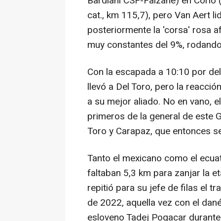
Bardiani CSF-Faizanè) en Corio (4
cat., km 115,7), pero Van Aert l
posteriormente la 'corsa' rosa a
muy constantes del 9%, rodando 
Con la escapada a 10:10 por del
llevó a Del Toro, pero la reacci
a su mejor aliado. No en vano, e
primeros de la general de este 
Toro y Carapaz, que entonces s
Tanto el mexicano como el ecuat
faltaban 5,3 km para zanjar la e
repitió para su jefe de filas el 
de 2022, aquella vez con el dan
esloveno Tadej Pogacar durante 