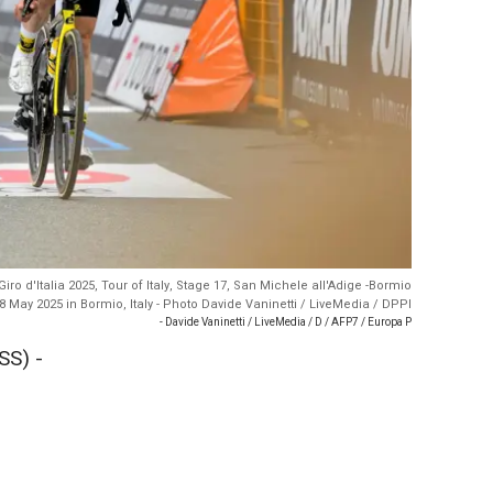
o d'Italia 2025, Tour of Italy, Stage 17, San Michele all'Adige -Bormio
8 May 2025 in Bormio, Italy - Photo Davide Vaninetti / LiveMedia / DPPI
- Davide Vaninetti / LiveMedia / D / AFP7 / Europa P
SS) -