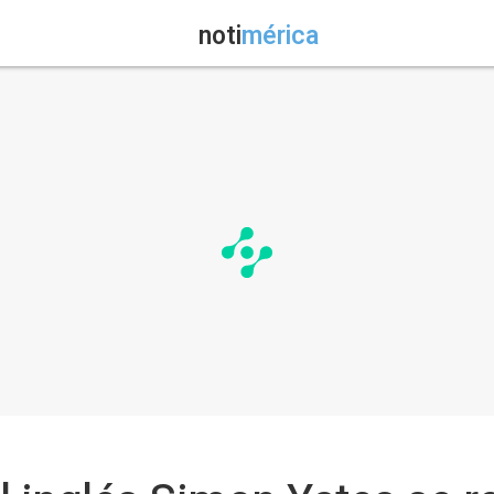
noti
mérica