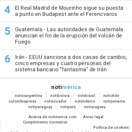
El Real Madrid de Mourinho sigue su puesta
a punto en Budapest ante el Ferencvaros
Guatemala.- Las autoridades de Guatemala
anuncian el fin de la erupción del volcán de
Fuego
Irán.- EEUU sanciona a dos casas de cambio,
cinco empresas y cuatro personas del
sistema bancario "fantasma" de Irán
noti
mérica
notici
argentina
noti
bolivia
noti
brasil
noti
chile
colombia
press
noti
ecuador
noti
méxico
noti
panama
noti
paraguay
noti
perú
noti
uruguay
Acerca de notimerica.com
Aviso legal
Cumplimiento normativo
Política de cookies