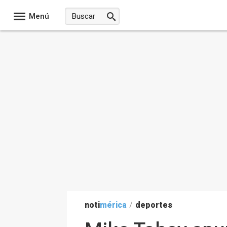
Menú
noti
mérica
/
deportes