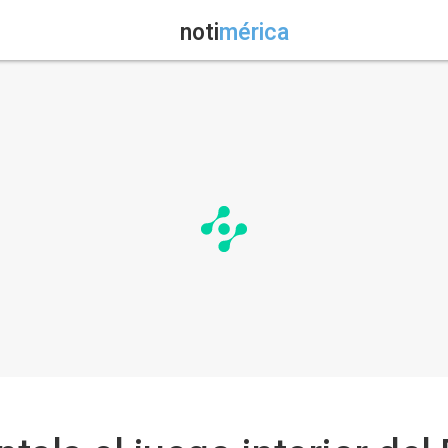
noti
mérica