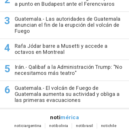
a punto en Budapest ante el Ferencvaros
Guatemala.- Las autoridades de Guatemala
anuncian el fin de la erupción del volcán de
Fuego
Rafa Jódar barre a Musetti y accede a
octavos en Montreal
Irán.- Qalibaf a la Administración Trump: "No
necesitamos más teatro"
Guatemala.- El volcán de Fuego de
Guatemala aumenta su actividad y obliga a
las primeras evacuaciones
noti
mérica
notici
argentina
noti
bolivia
noti
brasil
noti
chile