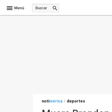
Menú
noti
mérica
/
deportes