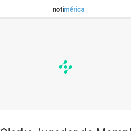
noti
mérica