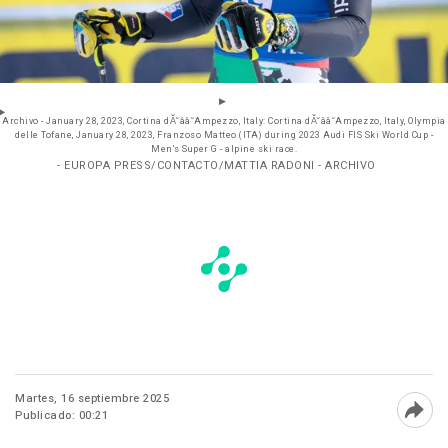
Archivo - January 28, 2023, Cortina dĂ˘ââ˘Ampezzo, Italy: Cortina dĂ˘ââ˘Ampezzo, Italy, Olympia
delle Tofane, January 28, 2023, Franzoso Matteo (ITA) during 2023 Audi FIS Ski World Cup -
Men's Super G - alpine ski race.
- EUROPA PRESS/CONTACTO/MATTIA RADONI - ARCHIVO
Martes, 16 septiembre 2025
Publicado: 00:21
Abri