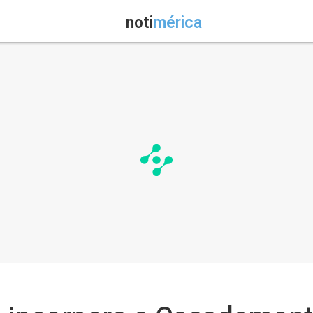
noti
mérica