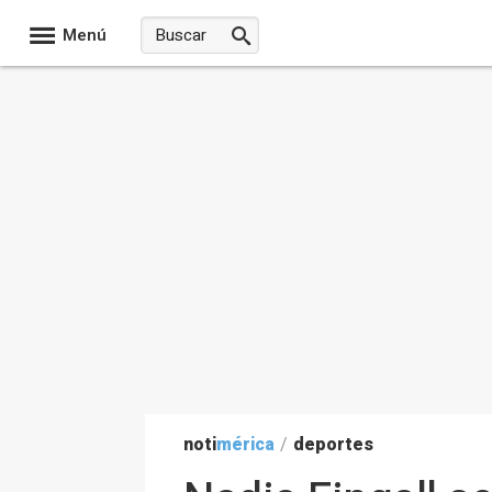
Menú
noti
mérica
/
deportes