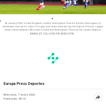
06 January 2026, United Kingdom, London: Nottingham Forest's Nicolas Dominguez (L)
celebrates scoring his side's first goal with team-mate during the English Premier League
soccer match between West Ham United and Nottingham Forest at the London Stadium.
- BRADLEY COLLYER/PA WIRE/DPA
Europa Press Deportes
Miércoles, 7 enero 2026
Publicado: 00:10
Abri