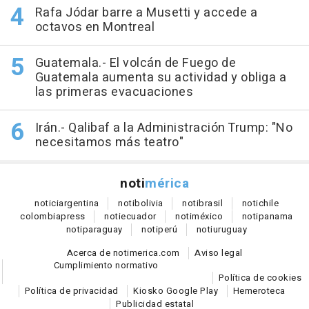
Rafa Jódar barre a Musetti y accede a
octavos en Montreal
Guatemala.- El volcán de Fuego de
Guatemala aumenta su actividad y obliga a
las primeras evacuaciones
Irán.- Qalibaf a la Administración Trump: "No
necesitamos más teatro"
noti
mérica
notici
argentina
noti
bolivia
noti
brasil
noti
chile
colombia
press
noti
ecuador
noti
méxico
noti
panama
noti
paraguay
noti
perú
noti
uruguay
Acerca de notimerica.com
Aviso legal
Cumplimiento normativo
Política de cookies
Política de privacidad
Kiosko Google Play
Hemeroteca
Publicidad estatal