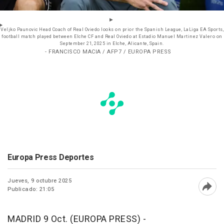
Veljko Paunovic Head Coach of Real Oviedo looks on prior the Spanish League, LaLiga EA Sports,
football match played between Elche CF and Real Oviedo at Estadio Manuel Martinez Valero on
September 21, 2025 in Elche, Alicante, Spain.
- FRANCISCO MACIA / AFP7 / EUROPA PRESS
Europa Press Deportes
Jueves, 9 octubre 2025
Publicado: 21:05
Abri
MADRID 9 Oct. (EUROPA PRESS) -