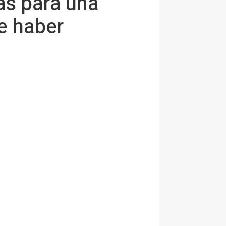
as para una
e haber