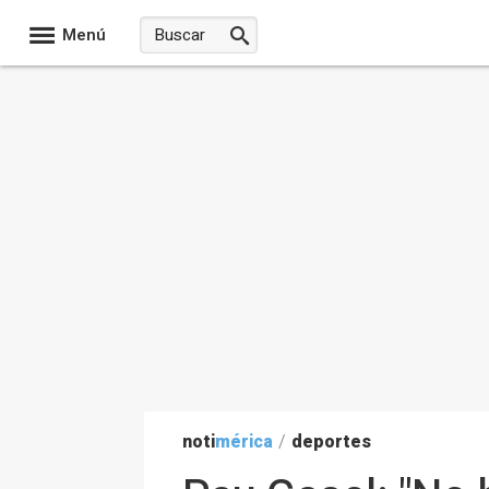
Menú
noti
mérica
/
deportes