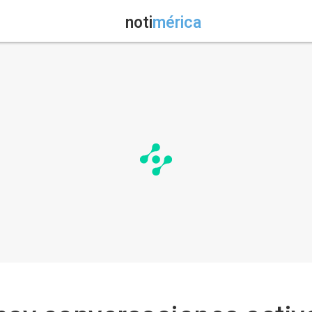
noti
mérica