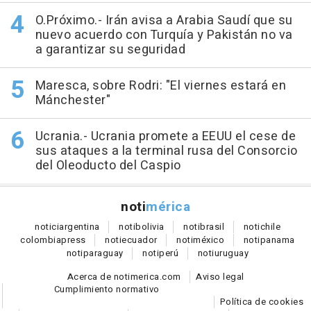
O.Próximo.- Irán avisa a Arabia Saudí que su
nuevo acuerdo con Turquía y Pakistán no va
a garantizar su seguridad
Maresca, sobre Rodri: "El viernes estará en
Mánchester"
Ucrania.- Ucrania promete a EEUU el cese de
sus ataques a la terminal rusa del Consorcio
del Oleoducto del Caspio
noti
mérica
notici
argentina
noti
bolivia
noti
brasil
noti
chile
colombia
press
noti
ecuador
noti
méxico
noti
panama
noti
paraguay
noti
perú
noti
uruguay
Acerca de notimerica.com
Aviso legal
Cumplimiento normativo
Política de cookies