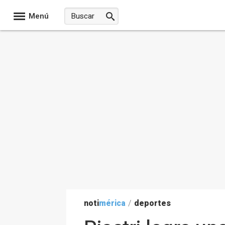
Menú
noti
mérica
/
deportes