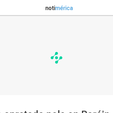
noti
mérica