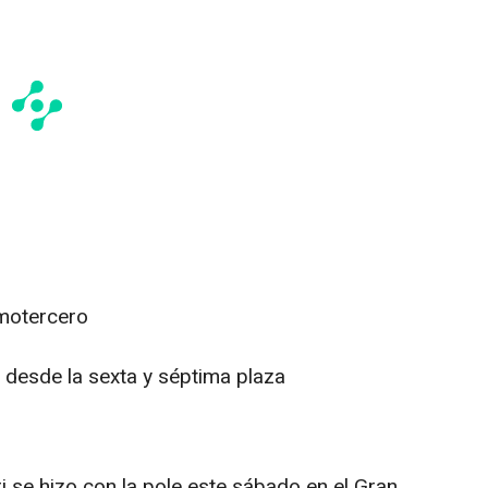
imotercero
 desde la sexta y séptima plaza
ri se hizo con la pole este sábado en el Gran