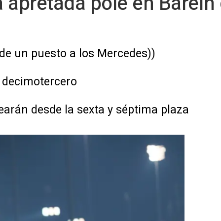
na apretada pole en Baréin
 de un puesto a los Mercedes))
á decimotercero
earán desde la sexta y séptima plaza