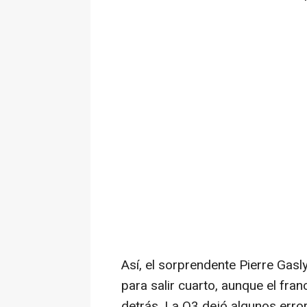
Así, el sorprendente Pierre Gasl
para salir cuarto, aunque el fran
detrás. La Q3 dejó algunos error