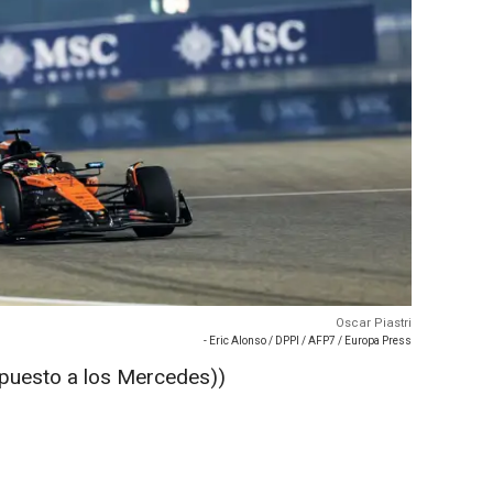
Oscar Piastri
- Eric Alonso / DPPI / AFP7 / Europa Press
n puesto a los Mercedes))