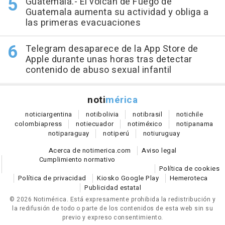
Guatemala.- El volcán de Fuego de
Guatemala aumenta su actividad y obliga a
las primeras evacuaciones
Telegram desaparece de la App Store de
Apple durante unas horas tras detectar
contenido de abuso sexual infantil
noti
mérica
notici
argentina
noti
bolivia
noti
brasil
noti
chile
colombia
press
noti
ecuador
noti
méxico
noti
panama
noti
paraguay
noti
perú
noti
uruguay
Acerca de notimerica.com
Aviso legal
Cumplimiento normativo
Política de cookies
Política de privacidad
Kiosko Google Play
Hemeroteca
Publicidad estatal
© 2026 Notimérica.
Está expresamente prohibida la redistribución y
la redifusión de todo o parte de los contenidos de esta web sin su
previo y expreso consentimiento.