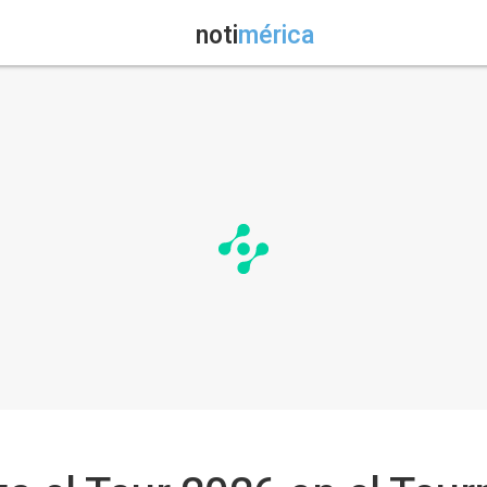
noti
mérica