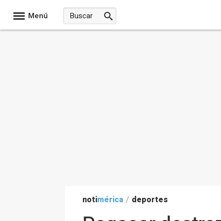
Menú
noti
mérica
/
deportes