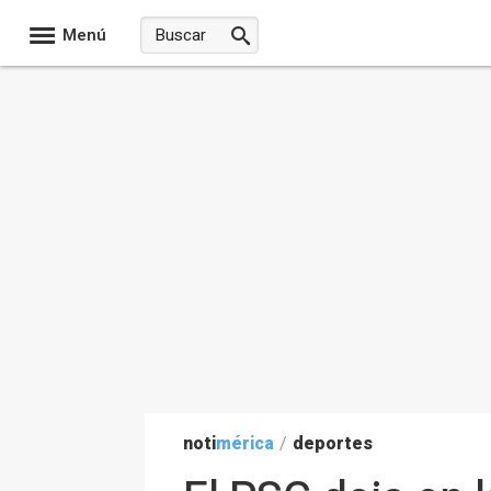
Menú
noti
mérica
/
deportes