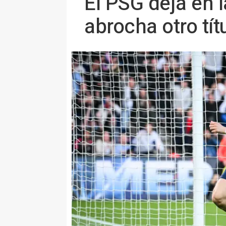
El PSG deja en 
abrocha otro tít