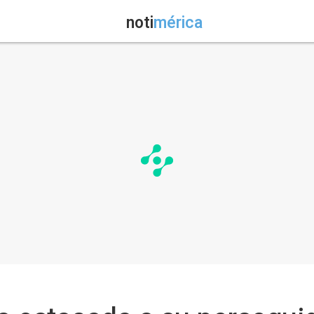
noti
mérica