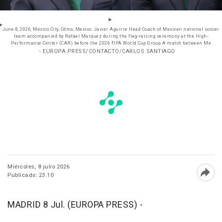
June 8, 2026, Mexico City, Cdmx, Mexico: Javier Aguirre Head Coach of Mexican national soccer
team accompanied by Rafael Marquez during the flag-raising ceremony at the High-
Performance Center (CAR) before the 2026 FIFA World Cup Group A match between Me
- EUROPA PRESS/CONTACTO/CARLOS SANTIAGO
Miércoles, 8 julio 2026
Publicado: 23:10
Abri
MADRID 8 Jul. (EUROPA PRESS) -