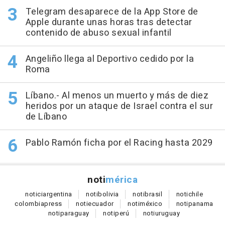
Telegram desaparece de la App Store de
Apple durante unas horas tras detectar
contenido de abuso sexual infantil
Angeliño llega al Deportivo cedido por la
Roma
Líbano.- Al menos un muerto y más de diez
heridos por un ataque de Israel contra el sur
de Líbano
Pablo Ramón ficha por el Racing hasta 2029
noti
mérica
notici
argentina
noti
bolivia
noti
brasil
noti
chile
colombia
press
noti
ecuador
noti
méxico
noti
panama
noti
paraguay
noti
perú
noti
uruguay