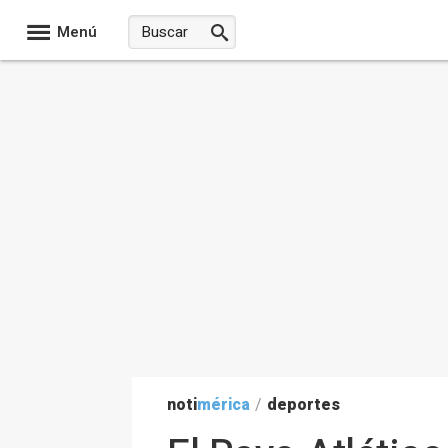
Menú
noti
mérica
/
deportes