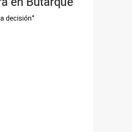
rá en Butarque
a decisión"