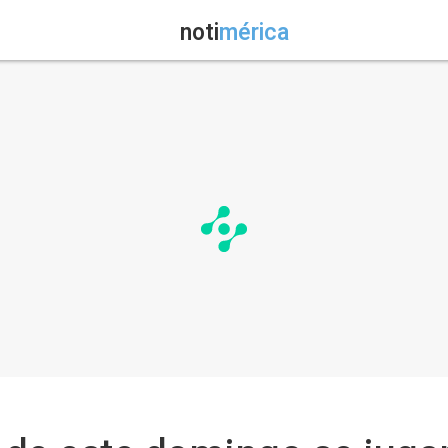
noti
mérica