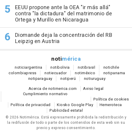
EEUU propone ante la OEA "ir más allá"
contra "la dictadura" del matrimonio de
Ortega y Murillo en Nicaragua
Diomande deja la concentración del RB
Leipzig en Austria
noti
mérica
notici
argentina
noti
bolivia
noti
brasil
noti
chile
colombia
press
noti
ecuador
noti
méxico
noti
panama
noti
paraguay
noti
perú
noti
uruguay
Acerca de notimerica.com
Aviso legal
Cumplimiento normativo
Política de cookies
Política de privacidad
Kiosko Google Play
Hemeroteca
Publicidad estatal
© 2026 Notimérica.
Está expresamente prohibida la redistribución y
la redifusión de todo o parte de los contenidos de esta web sin su
previo y expreso consentimiento.