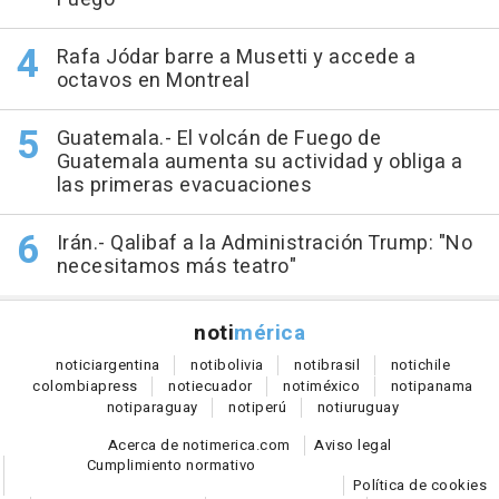
Rafa Jódar barre a Musetti y accede a
octavos en Montreal
Guatemala.- El volcán de Fuego de
Guatemala aumenta su actividad y obliga a
las primeras evacuaciones
Irán.- Qalibaf a la Administración Trump: "No
necesitamos más teatro"
noti
mérica
notici
argentina
noti
bolivia
noti
brasil
noti
chile
colombia
press
noti
ecuador
noti
méxico
noti
panama
noti
paraguay
noti
perú
noti
uruguay
Acerca de notimerica.com
Aviso legal
Cumplimiento normativo
Política de cookies