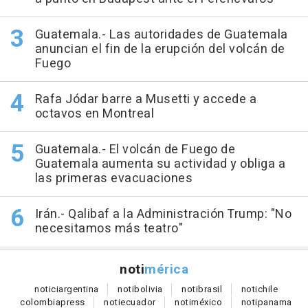
Guatemala.- Las autoridades de Guatemala
anuncian el fin de la erupción del volcán de
Fuego
Rafa Jódar barre a Musetti y accede a
octavos en Montreal
Guatemala.- El volcán de Fuego de
Guatemala aumenta su actividad y obliga a
las primeras evacuaciones
Irán.- Qalibaf a la Administración Trump: "No
necesitamos más teatro"
noti
mérica
notici
argentina
noti
bolivia
noti
brasil
noti
chile
colombia
press
noti
ecuador
noti
méxico
noti
panama