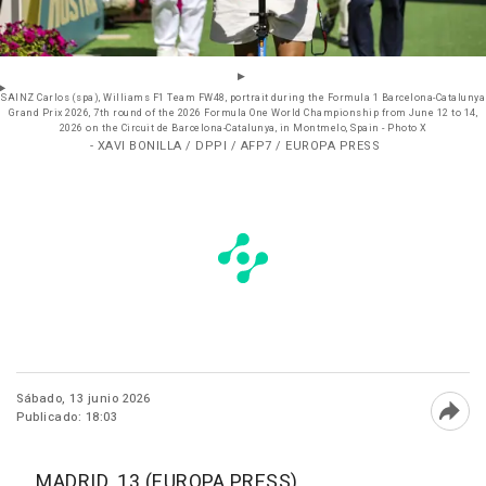
SAINZ Carlos (spa), Williams F1 Team FW48, portrait during the Formula 1 Barcelona-Catalunya
Grand Prix 2026, 7th round of the 2026 Formula One World Championship from June 12 to 14,
2026 on the Circuit de Barcelona-Catalunya, in Montmelo, Spain - Photo X
- XAVI BONILLA / DPPI / AFP7 / EUROPA PRESS
Sábado, 13 junio 2026
Publicado: 18:03
Abri
MADRID, 13 (EUROPA PRESS)