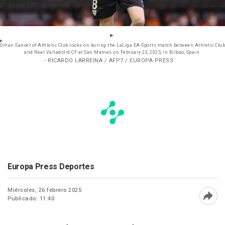
Oihan Sancet of Athletic Club looks on during the LaLiga EA Sports match between Athletic Club
and Real Valladolid CF at San Mames on February 23, 2025, in Bilbao, Spain.
- RICARDO LARREINA / AFP7 / EUROPA PRESS
Europa Press Deportes
Miércoles, 26 febrero 2025
Publicado: 11:40
Abri