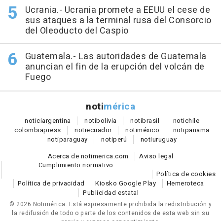
Ucrania.- Ucrania promete a EEUU el cese de
sus ataques a la terminal rusa del Consorcio
del Oleoducto del Caspio
Guatemala.- Las autoridades de Guatemala
anuncian el fin de la erupción del volcán de
Fuego
noti
mérica
notici
argentina
noti
bolivia
noti
brasil
noti
chile
colombia
press
noti
ecuador
noti
méxico
noti
panama
noti
paraguay
noti
perú
noti
uruguay
Acerca de notimerica.com
Aviso legal
Cumplimiento normativo
Política de cookies
Política de privacidad
Kiosko Google Play
Hemeroteca
Publicidad estatal
© 2026 Notimérica.
Está expresamente prohibida la redistribución y
la redifusión de todo o parte de los contenidos de esta web sin su