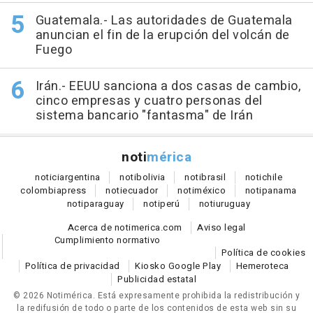
Guatemala.- Las autoridades de Guatemala
anuncian el fin de la erupción del volcán de
Fuego
Irán.- EEUU sanciona a dos casas de cambio,
cinco empresas y cuatro personas del
sistema bancario "fantasma" de Irán
noti
mérica
notici
argentina
noti
bolivia
noti
brasil
noti
chile
colombia
press
noti
ecuador
noti
méxico
noti
panama
noti
paraguay
noti
perú
noti
uruguay
Acerca de notimerica.com
Aviso legal
Cumplimiento normativo
Política de cookies
Política de privacidad
Kiosko Google Play
Hemeroteca
Publicidad estatal
© 2026 Notimérica.
Está expresamente prohibida la redistribución y
la redifusión de todo o parte de los contenidos de esta web sin su