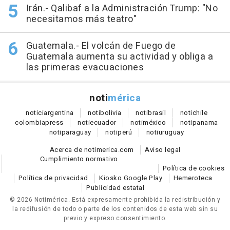
Irán.- Qalibaf a la Administración Trump: "No
necesitamos más teatro"
Guatemala.- El volcán de Fuego de
Guatemala aumenta su actividad y obliga a
las primeras evacuaciones
noti
mérica
notici
argentina
noti
bolivia
noti
brasil
noti
chile
colombia
press
noti
ecuador
noti
méxico
noti
panama
noti
paraguay
noti
perú
noti
uruguay
Acerca de notimerica.com
Aviso legal
Cumplimiento normativo
Política de cookies
Política de privacidad
Kiosko Google Play
Hemeroteca
Publicidad estatal
© 2026 Notimérica.
Está expresamente prohibida la redistribución y
la redifusión de todo o parte de los contenidos de esta web sin su
previo y expreso consentimiento.