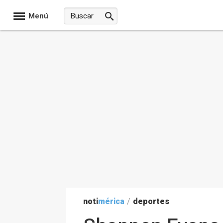
Menú
noti
mérica
/
deportes