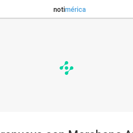
noti
mérica