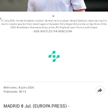
07 July 2026, United Kingdom, London: Serbian tennis player Novak Djokovic reatcs during his
men's singles quarter-final match against Canada's Felix Auger-Aliassime on Day Nine of the
2026 Wimbledon Championships at the All England Lawn Tennis and Croque
- BEN WHITLEY/PA WIRE/DPA
Miércoles, 8 julio 2026
Publicado: 00:13
Abri
MADRID 8 Jul. (EUROPA PRESS) -