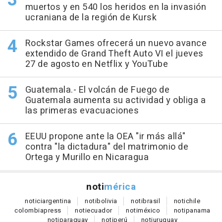
muertos y en 540 los heridos en la invasión
ucraniana de la región de Kursk
Rockstar Games ofrecerá un nuevo avance
extendido de Grand Theft Auto VI el jueves
27 de agosto en Netflix y YouTube
Guatemala.- El volcán de Fuego de
Guatemala aumenta su actividad y obliga a
las primeras evacuaciones
EEUU propone ante la OEA "ir más allá"
contra "la dictadura" del matrimonio de
Ortega y Murillo en Nicaragua
noti
mérica
notici
argentina
noti
bolivia
noti
brasil
noti
chile
colombia
press
noti
ecuador
noti
méxico
noti
panama
noti
paraguay
noti
perú
noti
uruguay