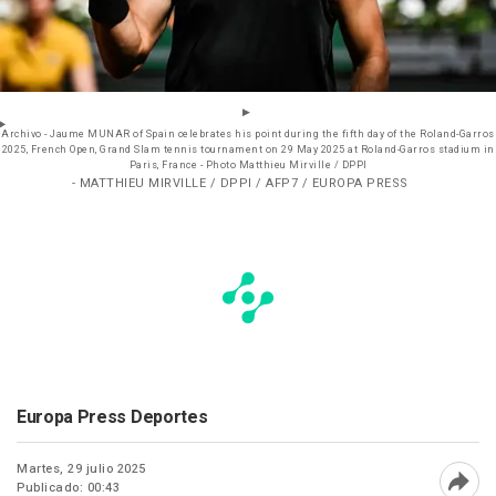
Archivo - Jaume MUNAR of Spain celebrates his point during the fifth day of the Roland-Garros
2025, French Open, Grand Slam tennis tournament on 29 May 2025 at Roland-Garros stadium in
Paris, France - Photo Matthieu Mirville / DPPI
- MATTHIEU MIRVILLE / DPPI / AFP7 / EUROPA PRESS
Europa Press Deportes
Martes, 29 julio 2025
Publicado: 00:43
Abri