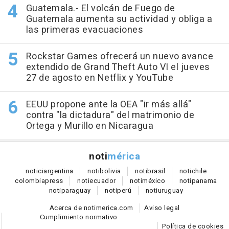
Guatemala.- El volcán de Fuego de
Guatemala aumenta su actividad y obliga a
las primeras evacuaciones
Rockstar Games ofrecerá un nuevo avance
extendido de Grand Theft Auto VI el jueves
27 de agosto en Netflix y YouTube
EEUU propone ante la OEA "ir más allá"
contra "la dictadura" del matrimonio de
Ortega y Murillo en Nicaragua
noti
mérica
notici
argentina
noti
bolivia
noti
brasil
noti
chile
colombia
press
noti
ecuador
noti
méxico
noti
panama
noti
paraguay
noti
perú
noti
uruguay
Acerca de notimerica.com
Aviso legal
Cumplimiento normativo
Política de cookies