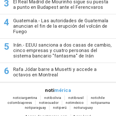
El Real Madrid de Mourinho sigue su puesta
a punto en Budapest ante el Ferencvaros
Guatemala.- Las autoridades de Guatemala
anuncian el fin de la erupción del volcán de
Fuego
Irán.- EEUU sanciona a dos casas de cambio,
cinco empresas y cuatro personas del
sistema bancario "fantasma" de Irán
Rafa Jódar barre a Musetti y accede a
octavos en Montreal
noti
mérica
notici
argentina
noti
bolivia
noti
brasil
noti
chile
colombia
press
noti
ecuador
noti
méxico
noti
panama
noti
paraguay
noti
perú
noti
uruguay