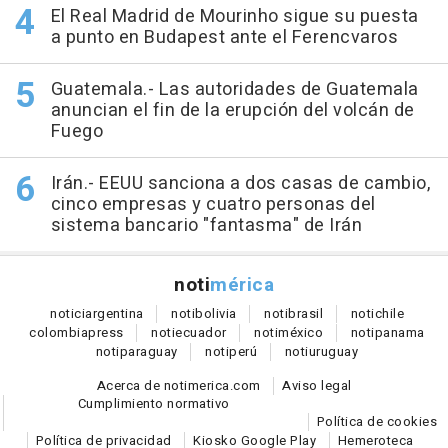
El Real Madrid de Mourinho sigue su puesta
a punto en Budapest ante el Ferencvaros
Guatemala.- Las autoridades de Guatemala
anuncian el fin de la erupción del volcán de
Fuego
Irán.- EEUU sanciona a dos casas de cambio,
cinco empresas y cuatro personas del
sistema bancario "fantasma" de Irán
noti
mérica
notici
argentina
noti
bolivia
noti
brasil
noti
chile
colombia
press
noti
ecuador
noti
méxico
noti
panama
noti
paraguay
noti
perú
noti
uruguay
Acerca de notimerica.com
Aviso legal
Cumplimiento normativo
Política de cookies
Política de privacidad
Kiosko Google Play
Hemeroteca