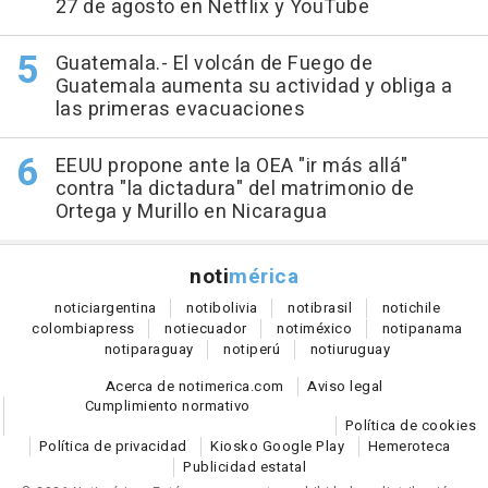
27 de agosto en Netflix y YouTube
Guatemala.- El volcán de Fuego de
Guatemala aumenta su actividad y obliga a
las primeras evacuaciones
EEUU propone ante la OEA "ir más allá"
contra "la dictadura" del matrimonio de
Ortega y Murillo en Nicaragua
noti
mérica
notici
argentina
noti
bolivia
noti
brasil
noti
chile
colombia
press
noti
ecuador
noti
méxico
noti
panama
noti
paraguay
noti
perú
noti
uruguay
Acerca de notimerica.com
Aviso legal
Cumplimiento normativo
Política de cookies
Política de privacidad
Kiosko Google Play
Hemeroteca
Publicidad estatal