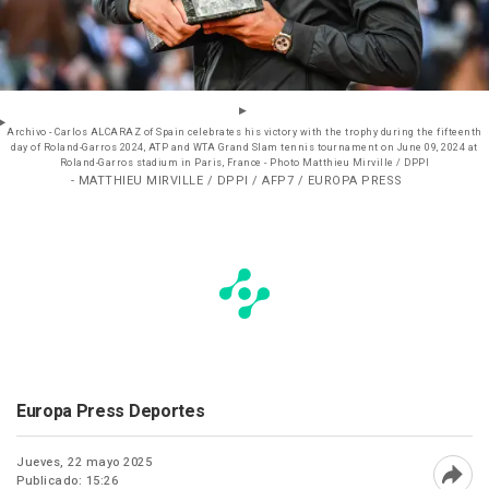
Archivo - Carlos ALCARAZ of Spain celebrates his victory with the trophy during the fifteenth
day of Roland-Garros 2024, ATP and WTA Grand Slam tennis tournament on June 09, 2024 at
Roland-Garros stadium in Paris, France - Photo Matthieu Mirville / DPPI
- MATTHIEU MIRVILLE / DPPI / AFP7 / EUROPA PRESS
Europa Press Deportes
Jueves, 22 mayo 2025
Publicado: 15:26
Abri