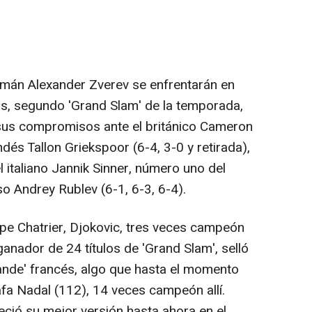
lemán Alexander Zverev se enfrentarán en
os, segundo 'Grand Slam' de la temporada,
sus compromisos ante el británico Cameron
andés Tallon Griekspoor (6-4, 3-0 y retirada),
 italiano Jannik Sinner, número uno del
o Andrey Rublev (6-1, 6-3, 6-4).
ippe Chatrier, Djokovic, tres veces campeón
anador de 24 títulos de 'Grand Slam', selló
rande' francés, algo que hasta el momento
afa Nadal (112), 14 veces campeón allí.
eció su mejor versión hasta ahora en el