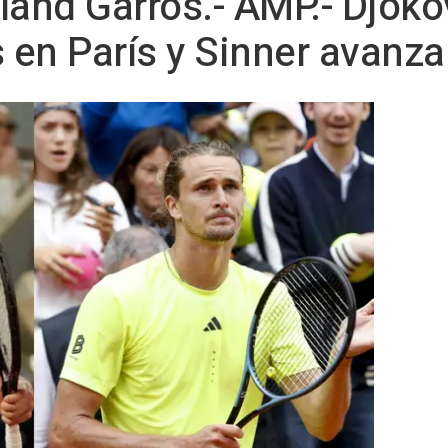
land Garros.- AMP.- Djoko
s en París y Sinner avanz