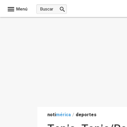
Menú
noti
mérica
/
deportes