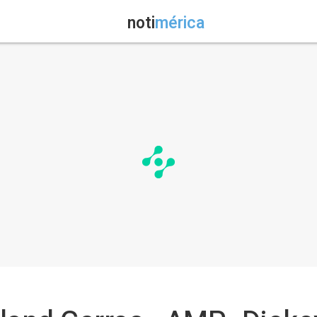
noti
mérica