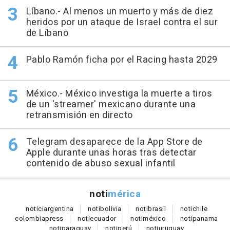
Líbano.- Al menos un muerto y más de diez
heridos por un ataque de Israel contra el sur
de Líbano
Pablo Ramón ficha por el Racing hasta 2029
México.- México investiga la muerte a tiros
de un 'streamer' mexicano durante una
retransmisión en directo
Telegram desaparece de la App Store de
Apple durante unas horas tras detectar
contenido de abuso sexual infantil
noti
mérica
notici
argentina
noti
bolivia
noti
brasil
noti
chile
colombia
press
noti
ecuador
noti
méxico
noti
panama
noti
paraguay
noti
perú
noti
uruguay