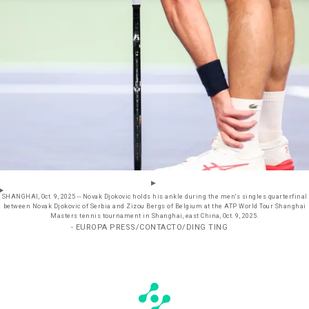
SHANGHAI, Oct. 9, 2025 -- Novak Djokovic holds his ankle during the men's singles quarterfinal
between Novak Djokovic of Serbia and Zizou Bergs of Belgium at the ATP World Tour Shanghai
Masters tennis tournament in Shanghai, east China, Oct. 9, 2025.
- EUROPA PRESS/CONTACTO/DING TING