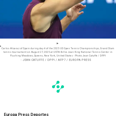
Carlos Alcaraz of Spain during day 4 of the 2025 US Open Tennis Championships, Grand Slam
tennis tournament on August 27, 2025 at USTA Billie Jean King National Tennis Center in
Flushing Meadows, Queens, New York, United States - Photo Jean Catuffe / DPPI
- JEAN CATUFFE / DPPI / AFP7 / EUROPA PRESS
Europa Press Deportes