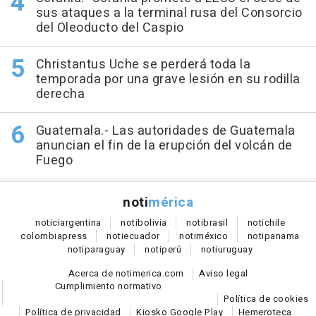
sus ataques a la terminal rusa del Consorcio
del Oleoducto del Caspio
Christantus Uche se perderá toda la
temporada por una grave lesión en su rodilla
derecha
Guatemala.- Las autoridades de Guatemala
anuncian el fin de la erupción del volcán de
Fuego
noti
mérica
notici
argentina
noti
bolivia
noti
brasil
noti
chile
colombia
press
noti
ecuador
noti
méxico
noti
panama
noti
paraguay
noti
perú
noti
uruguay
Acerca de notimerica.com
Aviso legal
Cumplimiento normativo
Política de cookies
Política de privacidad
Kiosko Google Play
Hemeroteca