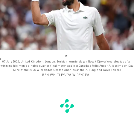
07 July 2026, United Kingdom, London: Serbian tennis player Novak Djokovic celebrates after
winning his men's singles quarter-final match against Canada's Felix Auger-Aliassime on Day
Nine of the 2026 Wimbledon Championships at the All England Lawn Tennis
- BEN WHITLEY/PA WIRE/DPA