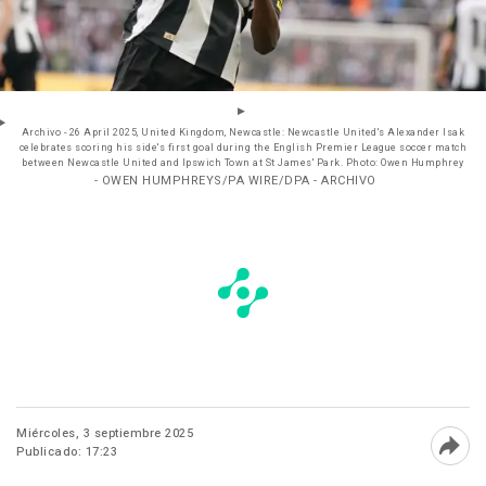
Archivo - 26 April 2025, United Kingdom, Newcastle: Newcastle United's Alexander Isak
celebrates scoring his side's first goal during the English Premier League soccer match
between Newcastle United and Ipswich Town at St James' Park. Photo: Owen Humphrey
- OWEN HUMPHREYS/PA WIRE/DPA - ARCHIVO
Miércoles, 3 septiembre 2025
Publicado: 17:23
Abri