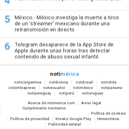
México.- México investiga la muerte a tiros
de un 'streamer' mexicano durante una
retransmisión en directo
Telegram desaparece de la App Store de
Apple durante unas horas tras detectar
contenido de abuso sexual infantil
noti
mérica
notici
argentina
noti
bolivia
noti
brasil
noti
chile
colombia
press
noti
ecuador
noti
méxico
noti
panama
noti
paraguay
noti
perú
noti
uruguay
Acerca de notimerica.com
Aviso legal
Cumplimiento normativo
Política de cookies
Política de privacidad
Kiosko Google Play
Hemeroteca
Publicidad estatal